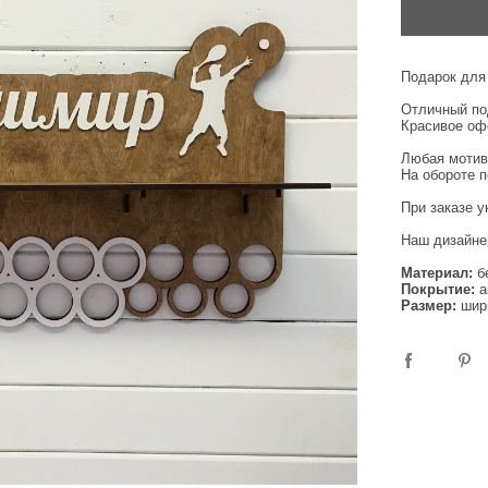
Подарок для
Отличный под
Красивое оф
Любая мотив
На обороте п
При заказе у
Наш дизайнер
Материал:
б
Покрытие:
а
Размер:
шири