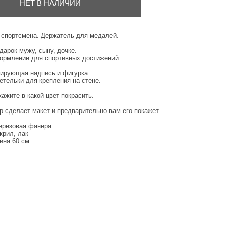
НЕТ В НАЛИЧИИ
 спортсмена. Держатель для медалей.
арок мужу, сыну, дочке.
ормление для спортивных достижений.
ирующая надпись и фигурка.
етельки для крепления на стене.
кажите в какой цвет покрасить.
 сделает макет и предварительно вам его покажет.
ерезовая фанера
крил, лак
на 60 см