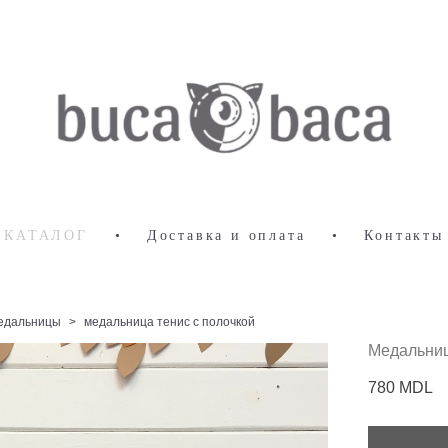
КАТАЛОГ
•
Доставка и оплата
•
Контакты
едальницы
>
медальница тенис с полочкой
Медальниц
780 MDL