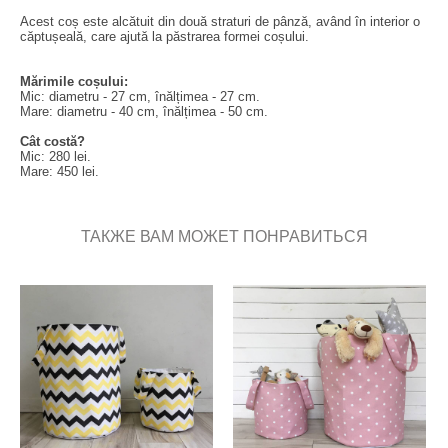
Acest coș este alcătuit din două straturi de pânză, având în interior o
căptușeală, care ajută la păstrarea formei coșului.
Mărimile coșului:
Mic: diametru - 27 cm, înălțimea - 27 cm.
Mare: diametru - 40 cm, înălțimea - 50 cm.
Cât costă?
Mic: 280 lei.
Mare: 450 lei.
ТАКЖЕ ВАМ МОЖЕТ ПОНРАВИТЬСЯ