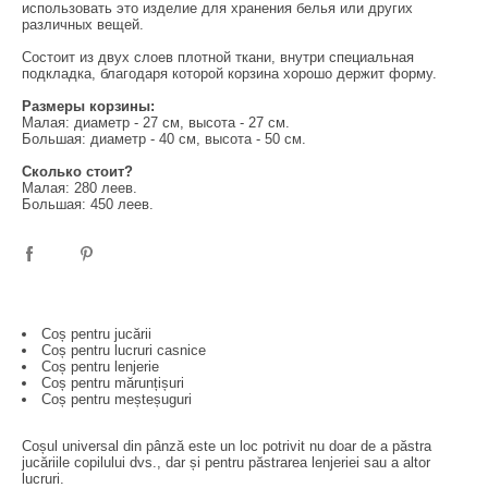
использовать это изделие для хранения белья или других
различных вещей.
Состоит из двух слоев плотной ткани, внутри специальная
подкладка, благодаря которой корзина хорошо держит форму.
Размеры корзины:
Малая: диаметр - 27 см, высота - 27 см.
Большая: диаметр - 40 см, высота - 50 см.
Сколько стоит?
Малая: 280 леев.
Большая: 450 леев.
Coș pentru jucării
Coș pentru lucruri casnice
Coș pentru lenjerie
Coș pentru mărunțișuri
Coș pentru meșteșuguri
Coșul universal din pânză este un loc potrivit nu doar de a păstra
jucăriile copilului dvs., dar și pentru păstrarea lenjeriei sau a altor
lucruri.