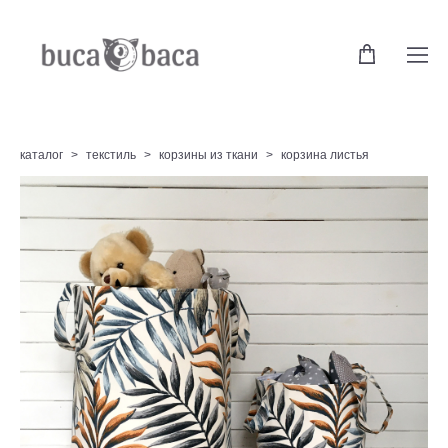
каталог
>
текстиль
>
корзины из ткани
>
корзина листья